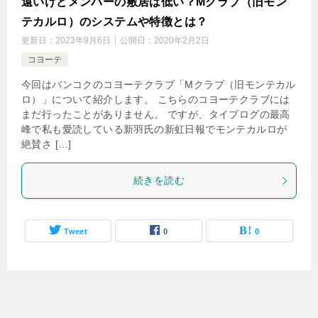
遠いけどメンバーの敷居は低い？Mクラブ（旧モン
テカルロ）のシステムや特徴とは？
更新日：
2023年9月6日
公開日：
2020年2月2日
コヨーテ
今回はバンコクのコヨーテクラブ「Mクラブ（旧モンテカル
ロ）」について紹介します。 こちらのコヨーテクラブには
まだ行ったことがありません。 ですが、タイブログの最高
峰で私も愛読している新羽氏の新虹日報でモンテカルロが
絶賛さ […]
続きを読む
Tweet
0
0