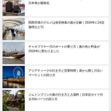
日本発が厳格化
関西空港のグルメは保安検査の後が正解｜2026年に24店
舗増えたT1
チャオプラヤー川のボートの乗り方｜旗の色と料金が
2026年に変わりました
アジアティークの行き方と営業時間｜昼から開く川沿い
マーケットの回り方
ジムトンプソンの家の行き方と入場料｜日本語ガイド付
き250バーツの回り方