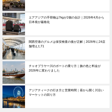
エアアジアの手荷物は7kgが2個の合計｜2026年4月から
日本発が厳格化
関西空港のグルメは保安検査の後が正解｜2026年に24店
舗増えたT1
チャオプラヤー川のボートの乗り方｜旗の色と料金が
2026年に変わりました
アジアティークの行き方と営業時間｜昼から開く川沿い
マーケットの回り方