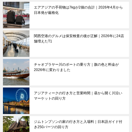
エアアジアの手荷物は7kgが2個の合計｜2026年4月から
日本発が厳格化
関西空港のグルメは保安検査の後が正解｜2026年に24店
舗増えたT1
チャオプラヤー川のボートの乗り方｜旗の色と料金が
2026年に変わりました
アジアティークの行き方と営業時間｜昼から開く川沿い
マーケットの回り方
ジムトンプソンの家の行き方と入場料｜日本語ガイド付
き250バーツの回り方