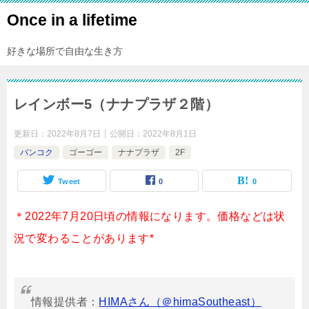
Once in a lifetime
好きな場所で自由な生き方
レインボー5（ナナプラザ２階）
更新日：
2022年8月7日
公開日：
2022年8月1日
バンコク
ゴーゴー
ナナプラザ
2F
Tweet
0
0
＊2022年7月20日頃の情報になります。価格などは状
況で変わることがあります*
情報提供者：
HIMAさん（＠himaSoutheast）