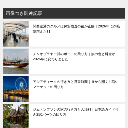
画像つき関連記事
関西空港のグルメは保安検査の後が正解｜2026年に24店
舗増えたT1
チャオプラヤー川のボートの乗り方｜旗の色と料金が
2026年に変わりました
アジアティークの行き方と営業時間｜昼から開く川沿い
マーケットの回り方
ジムトンプソンの家の行き方と入場料｜日本語ガイド付
き250バーツの回り方