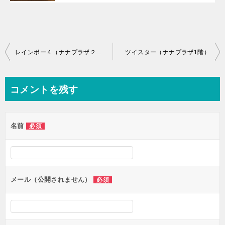
投
レインボー４（ナナプラザ２階）
ツイスター（ナナプラザ1階）
稿
ナ
コメントを残す
ビ
ゲ
名前
必須
ー
シ
ョ
ン
メール（公開されません）
必須