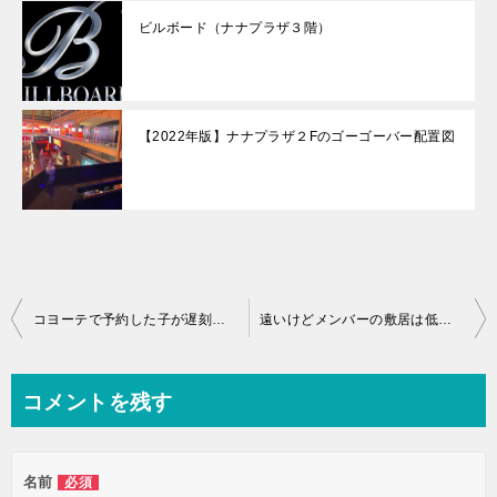
ビルボード（ナナプラザ３階）
【2022年版】ナナプラザ２Fのゴーゴーバー配置図
投
コヨーテで予約した子が遅刻した場合の料金はどうなる？【coyote bangkok】
遠いけどメンバーの敷居は低い？Mクラブ（旧モンテカルロ）のシステムや特徴とは？
稿
ナ
コメントを残す
ビ
ゲ
名前
必須
ー