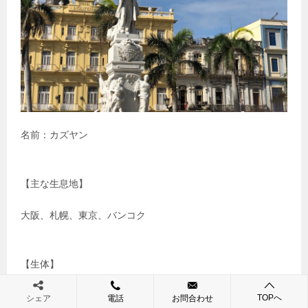
名前：カズヤン
【主な生息地】
大阪、札幌、東京、バンコク
【生体】
ネットが繋がればどこでもお金を稼げるのをモットーに活
TOPへ
シェア
電話
お問合わせ