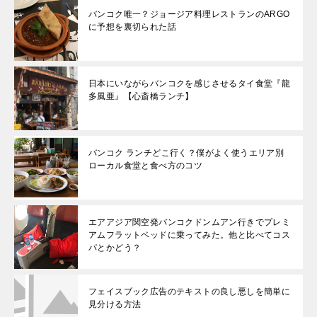
バンコク唯一？ジョージア料理レストランのARGO
に予想を裏切られた話
日本にいながらバンコクを感じさせるタイ食堂『龍
多風亜』【心斎橋ランチ】
バンコク ランチどこ行く？僕がよく使うエリア別
ローカル食堂と食べ方のコツ
エアアジア関空発バンコクドンムアン行きでプレミ
アムフラットベッドに乗ってみた。他と比べてコス
パとかどう？
フェイスブック広告のテキストの良し悪しを簡単に
見分ける方法