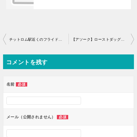
投
チットロム駅近くのフライドチキン屋台のコスパが良すぎる件
【アソーク】ローストダッグとタンシチューがうまいイェンリー食堂
稿
ナ
コメントを残す
ビ
ゲ
名前
必須
ー
シ
ョ
ン
メール（公開されません）
必須