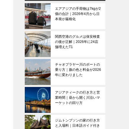
エアアジアの手荷物は7kgが2
個の合計｜2026年4月から日
本発が厳格化
関西空港のグルメは保安検査
の後が正解｜2026年に24店
舗増えたT1
チャオプラヤー川のボートの
乗り方｜旗の色と料金が2026
年に変わりました
アジアティークの行き方と営
業時間｜昼から開く川沿いマ
ーケットの回り方
ジムトンプソンの家の行き方
と入場料｜日本語ガイド付き