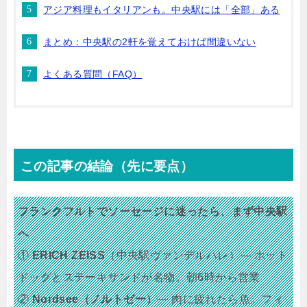
アジア料理もイタリアンも。中央駅には「全部」ある
まとめ：中央駅の2軒を覚えておけば間違いない
よくある質問（FAQ）
この記事の結論（先に要点）
フランクフルトでソーセージに迷ったら、まず中央駅
へ
①
ERICH ZEISS
（中央駅ヴァンデルハレ）— ホット
ドッグとステーキサンドが名物。朝6時から営業
②
Nordsee（ノルトゼー）
— 肉に疲れたら魚。フィ