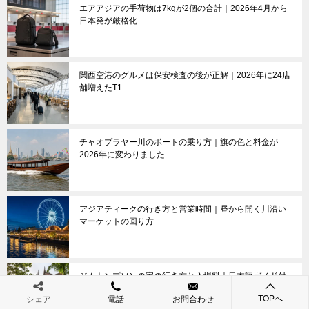
エアアジアの手荷物は7kgが2個の合計｜2026年4月から
日本発が厳格化
関西空港のグルメは保安検査の後が正解｜2026年に24店
舗増えたT1
チャオプラヤー川のボートの乗り方｜旗の色と料金が
2026年に変わりました
アジアティークの行き方と営業時間｜昼から開く川沿い
マーケットの回り方
ジムトンプソンの家の行き方と入場料｜日本語ガイド付
き250バーツの回り方
TOPへ
シェア
電話
お問合わせ