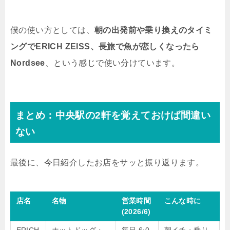
僕の使い方としては、
朝の出発前や乗り換えのタイミ
ングでERICH ZEISS、長旅で魚が恋しくなったら
Nordsee
、という感じで使い分けています。
まとめ：中央駅の2軒を覚えておけば間違い
ない
最後に、今日紹介したお店をサッと振り返ります。
店名
名物
営業時間
こんな時に
(2026/6)
ERICH
ホットドッグ・
毎日 6:0
朝イチ・乗り