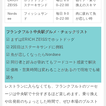
ZEISS
ステーキサンド
0–22:00
換えのスキマ
Nords
フィッシュサン
毎日 9:0
肉に疲れて魚
ee
ド
0–22:00
が恋しい時
フランクフルト中央駅グルメ・チェックリスト
☑ まずはERICH ZEISSでホットドッグ
☑ 2回目はステーキサンドに挑戦
☑ 魚が恋しくなったらNordsee
☑ 同行者と好みが割れてもフードコート感覚で解決
☑ 価格・営業時間は変わることがあるので現地でも確
認を
レストランに入らなくても、フランクフルトのソーセ
ージは中央駅で十分すぎるほど楽しめます。乗り換え
や出発前のちょっとした時間で、ぜひ本場のブルスト