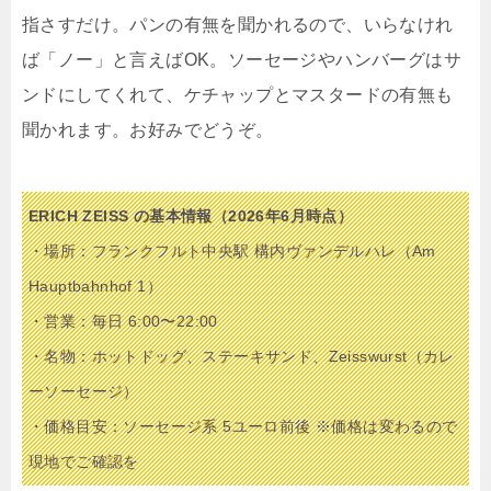
指さすだけ。パンの有無を聞かれるので、いらなけれ
ば「ノー」と言えばOK。ソーセージやハンバーグはサ
ンドにしてくれて、ケチャップとマスタードの有無も
聞かれます。お好みでどうぞ。
ERICH ZEISS の基本情報（2026年6月時点）
・場所：フランクフルト中央駅 構内ヴァンデルハレ（Am
Hauptbahnhof 1）
・営業：毎日 6:00〜22:00
・名物：ホットドッグ、ステーキサンド、Zeisswurst（カレ
ーソーセージ）
・価格目安：ソーセージ系 5ユーロ前後 ※価格は変わるので
現地でご確認を