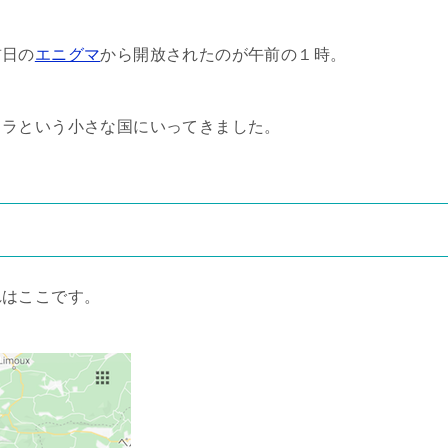
前日の
エニグマ
から開放されたのが午前の１時。
ドラという小さな国にいってきました。
れはここです。