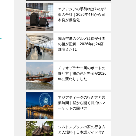
エアアジアの手荷物は7kgが2
個の合計｜2026年4月から日
本発が厳格化
関西空港のグルメは保安検査
の後が正解｜2026年に24店
舗増えたT1
チャオプラヤー川のボートの
乗り方｜旗の色と料金が2026
年に変わりました
アジアティークの行き方と営
業時間｜昼から開く川沿いマ
ーケットの回り方
ジムトンプソンの家の行き方
と入場料｜日本語ガイド付き