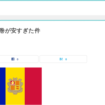
巻が安すぎた件
0
0