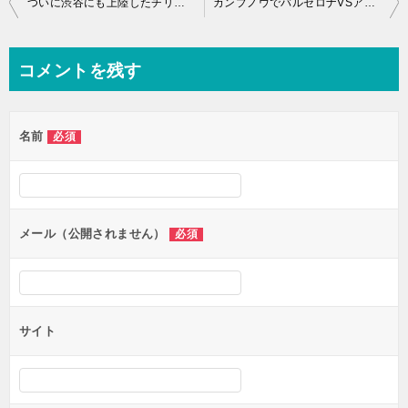
ついに渋谷にも上陸したチリンギートエスクリバのイカスミパエリアを体験【バルセロナ】
カンプノウでバルセロナVSアトレティコ戦をソシオ席で初観戦！メッシが！スアレスが！
稿
ナ
コメントを残す
ビ
ゲ
名前
必須
ー
シ
ョ
ン
メール（公開されません）
必須
サイト