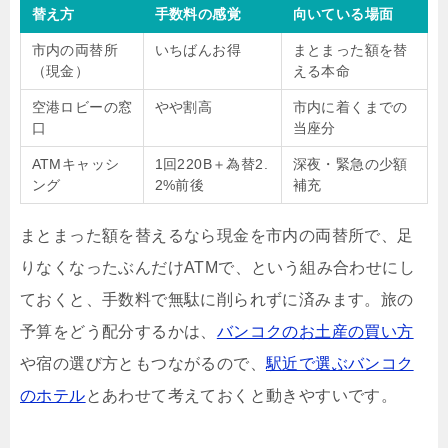
替え方
手数料の感覚
向いている場面
市内の両替所
いちばんお得
まとまった額を替
（現金）
える本命
空港ロビーの窓
やや割高
市内に着くまでの
口
当座分
ATMキャッシ
1回220B＋為替2.
深夜・緊急の少額
ング
2%前後
補充
まとまった額を替えるなら現金を市内の両替所で、足
りなくなったぶんだけATMで、という組み合わせにし
ておくと、手数料で無駄に削られずに済みます。旅の
予算をどう配分するかは、
バンコクのお土産の買い方
や宿の選び方ともつながるので、
駅近で選ぶバンコク
のホテル
とあわせて考えておくと動きやすいです。