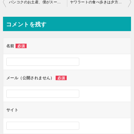
投
バンコクのお土産、僕がスーパーと空港で毎回買うものと選び方
ヤワラートの食べ歩きは夕方から｜バンコク中華街で僕が回る順番と屋台
稿
ナ
コメントを残す
ビ
ゲ
名前
必須
ー
シ
ョ
ン
メール（公開されません）
必須
サイト