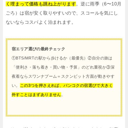
く埋まって価格も跳ね上がります
。逆に雨季（6〜10月
ごろ）は宿が安く取りやすいので、スコールを気にし
ないならコスパよく泊まれます。
宿エリア選びの最終チェック
①BTS/MRTの駅から歩けるか（最優先）②自分の旅は
「便利さ・落ち着き・買い物・予算」のどれ重視か③深
夜着ならスワンナプーム＝スクンビット方面が動きやす
い。
この3つを押さえれば、バンコクの宿選びで大きく
外すことはまずありません
。