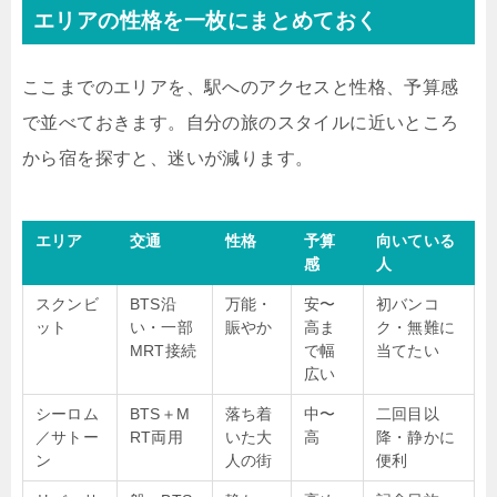
エリアの性格を一枚にまとめておく
ここまでのエリアを、駅へのアクセスと性格、予算感
で並べておきます。自分の旅のスタイルに近いところ
から宿を探すと、迷いが減ります。
エリア
交通
性格
予算
向いている
感
人
スクンビ
BTS沿
万能・
安〜
初バンコ
ット
い・一部
賑やか
高ま
ク・無難に
MRT接続
で幅
当てたい
広い
シーロム
BTS＋M
落ち着
中〜
二回目以
／サトー
RT両用
いた大
高
降・静かに
ン
人の街
便利