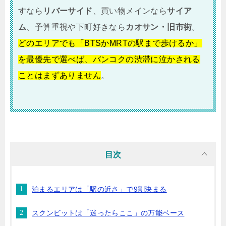
すなら
リバーサイド
、買い物メインなら
サイア
ム
、予算重視や下町好きなら
カオサン・旧市街
。
どのエリアでも「BTSかMRTの駅まで歩けるか」
を最優先で選べば、バンコクの渋滞に泣かされる
ことはまずありません
。
目次
泊まるエリアは「駅の近さ」で9割決まる
スクンビットは「迷ったらここ」の万能ベース