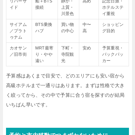
リバーサ
船＋BTS
静か・
高め
記念日旅・
イド
接続
上質・
ホテルステ
川景色
イ重視
サイアム
BTS乗換
買い物
中〜
ショッピン
／プラト
ハブ
の中心
高
グ目的
ゥナム
カオサン
MRT最寄
下町・
安め
予算重視・
／旧市街
り・やや
寺院観
バックパッ
遠い
光
カー
予算感はあくまで目安で、どのエリアにも安い宿から
高級ホテルまで一通りはあります。まずは性格で大き
く絞ってから、その中で予算に合う宿を探すのが結局
いちばん早いです。