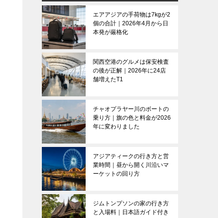
エアアジアの手荷物は7kgが2
個の合計｜2026年4月から日
本発が厳格化
関西空港のグルメは保安検査
の後が正解｜2026年に24店
舗増えたT1
チャオプラヤー川のボートの
乗り方｜旗の色と料金が2026
年に変わりました
アジアティークの行き方と営
業時間｜昼から開く川沿いマ
ーケットの回り方
ジムトンプソンの家の行き方
と入場料｜日本語ガイド付き