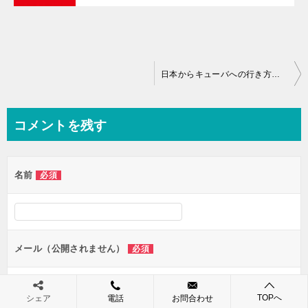
投
日本からキューバへの行き方｜2026年はメキシコシティ経由が現実的なルート
稿
ナ
コメントを残す
ビ
ゲ
名前
必須
ー
シ
ョ
ン
メール（公開されません）
必須
TOPへ
シェア
電話
お問合わせ