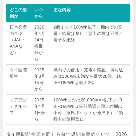
どこの規
いつ
主な内容
則か
から
日本発着
2026
2個まで／160Wh以下／機内での充
の全便
年4月
電・給電は禁止／頭上の棚は不可／
（JAL・
24日
端子を絶縁
ANAな
搭乗
ど）
分か
ら
タイ国際
2025
機内での使用・充電を禁止。持ち込
航空
年3月
みは100Wh未満なら最大20個、10
15日
0〜160Whは最大2個
から
エアアジ
2025
100Whまたは20,000mAh以下／10
アグルー
年4月
0〜160Whは事前承認／頭上の棚は
プ
1日か
不可（座席ポケットか座席下）／飛
ら
行中の使用禁止
タイ民間航空局も同じ方向で規則を固めていて、2026