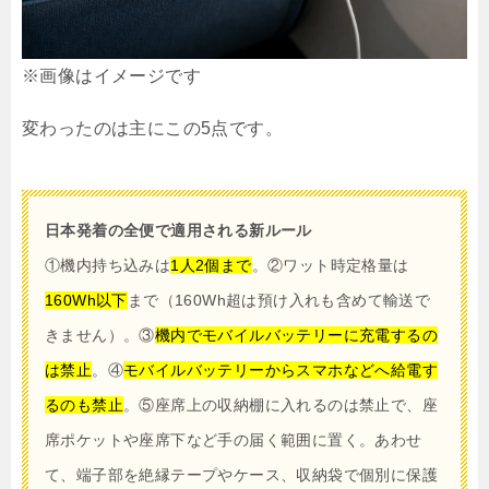
※画像はイメージです
変わったのは主にこの5点です。
日本発着の全便で適用される新ルール
①機内持ち込みは
1人2個まで
。②ワット時定格量は
160Wh以下
まで（160Wh超は預け入れも含めて輸送で
きません）。③
機内でモバイルバッテリーに充電するの
は禁止
。④
モバイルバッテリーからスマホなどへ給電す
るのも禁止
。⑤座席上の収納棚に入れるのは禁止で、座
席ポケットや座席下など手の届く範囲に置く。あわせ
て、端子部を絶縁テープやケース、収納袋で個別に保護