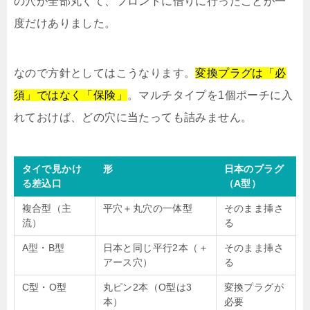
の穴が全部丸くて、フロントに借りに行ったことが一
度だけありました。
なので方針としてはこうなります。
変換プラグは「必
須」ではなく「保険」
。マルチタイプを1個ポーチに入
れておけば、どの穴に当たっても詰みません。
タイで見かけ
形
日本のプラグ
る差込口
（A型）
複合型（主
平穴＋丸穴の一体型
そのまま挿さ
流）
る
A型・B型
日本と同じ平行2本（＋
そのまま挿さ
アース穴）
る
C型・O型
丸ピン2本（O型は3
変換プラグが
本）
必要